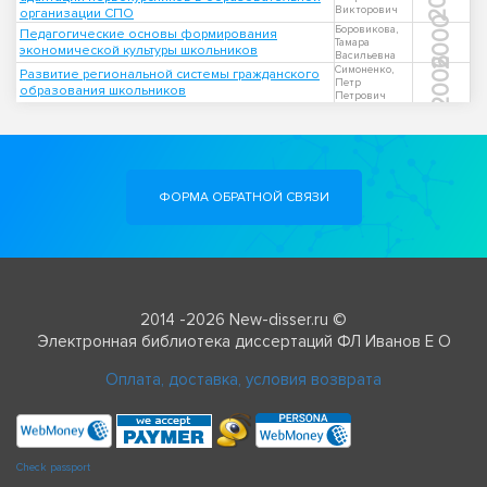
Викторович
организации СПО
2000
Боровикова,
Педагогические основы формирования
Тамара
экономической культуры школьников
Васильевна
2006
Симоненко,
Развитие региональной системы гражданского
Петр
образования школьников
Петрович
ФОРМА ОБРАТНОЙ СВЯЗИ
2014 -2026 New-disser.ru ©
Электронная библиотека диссертаций ФЛ Иванов Е О
Оплата, доставка, условия возврата
Check passport