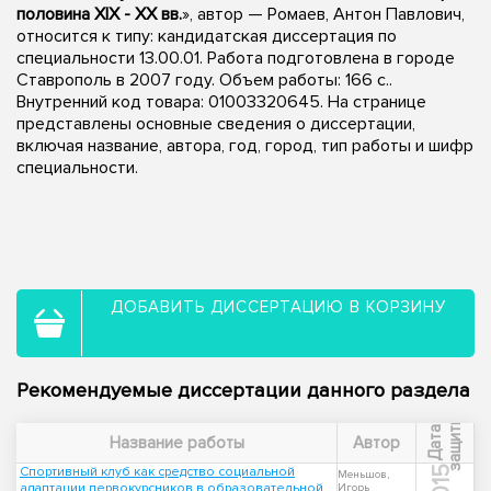
половина XIX - XX вв.
», автор — Ромаев, Антон Павлович,
относится к типу: кандидатская диссертация по
специальности 13.00.01. Работа подготовлена в городе
Ставрополь в 2007 году. Объем работы: 166 с..
Внутренний код товара: 01003320645. На странице
представлены основные сведения о диссертации,
включая название, автора, год, город, тип работы и шифр
специальности.
ДОБАВИТЬ ДИССЕРТАЦИЮ В КОРЗИНУ
Рекомендуемые диссертации данного раздела
ы
Д
а
т
а
з
а
щ
и
т
Название работы
Автор
Спортивный клуб как средство социальной
2015
Меньшов,
адаптации первокурсников в образовательной
Игорь