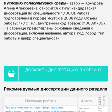
в условиях поликультурной среды
», автор — Кожурова,
Алина Алексеевна, относится к типу: кандидатская
диссертация по специальности 13.00.01. Работа
подготовлена в городе Якутск в 2008 году. Объем
работы: 178 с. : ил.. Внутренний код товара: 01003817367.
На странице представлены основные сведения о
диссертации, включая название, автора, год, город, тип
работы и шифр специальности.
ДОБАВИТЬ ДИССЕРТАЦИЮ В КОРЗИНУ
Рекомендуемые диссертации данного раздела
ы
Д
а
т
а
з
а
щ
и
т
Название работы
Автор
Педагогические условия формирования
2011
Смирнова,
информационно-коммуникативной компетенции
Ирина