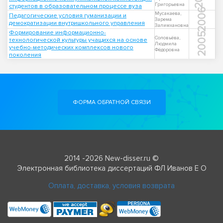
Григорьевна
студентов в образовательном процессе вуза
2006
Мусакаева,
Педагогические условия гуманизации и
Зарема
демократизации внутришкольного управления
Залимхановна
Формирование информационно-
2005
Соловьёва,
технологической культуры учащихся на основе
Людмила
учебно-методических комплексов нового
Фёдоровна
поколения
ФОРМА ОБРАТНОЙ СВЯЗИ
2014 -2026 New-disser.ru ©
Электронная библиотека диссертаций ФЛ Иванов Е О
Оплата, доставка, условия возврата