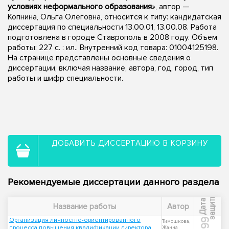
условиях неформального образования
», автор —
Копнина, Ольга Олеговна, относится к типу: кандидатская
диссертация по специальности 13.00.01, 13.00.08. Работа
подготовлена в городе Ставрополь в 2008 году. Объем
работы: 227 с. : ил.. Внутренний код товара: 01004125198.
На странице представлены основные сведения о
диссертации, включая название, автора, год, город, тип
работы и шифр специальности.
ДОБАВИТЬ ДИССЕРТАЦИЮ В КОРЗИНУ
Рекомендуемые диссертации данного раздела
ы
Д
а
т
а
з
а
щ
и
т
Название работы
Автор
Организация личностно-ориентированного
1999
Тимошкова,
процесса повышения квалификации директора
Жанна