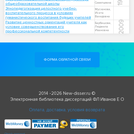
Савельевна
общеобразовательной школы
Этнопедагогизация целостного учебно-
Мусханова,
воспитательного процесса в условиях
Исита
Вахидовна
гуманистического воспитания будущих учителей
2009
Развитие ценностных ориентаций учителя как
Барбашова,
условие совершенствования его
Людмила
Ивановна
профессиональной компетентности
ФОРМА ОБРАТНОЙ СВЯЗИ
2014 -2026 New-disser.ru ©
Электронная библиотека диссертаций ФЛ Иванов Е О
Оплата, доставка, условия возврата