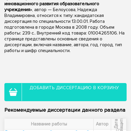
инновационного развития образовательного
учреждения
», автор — Белоусова, Надежда
Владимировна, относится к типу: кандидатская
диссертация по специальности 13.00.01. Работа
подготовлена в городе Москва в 2008 году. Объем
работы: 239 с.. Внутренний код товара: 01004265106. На
странице представлены основные сведения о
диссертации, включая название, автора, год, город, тип
работы и шифр специальности.
ДОБАВИТЬ ДИССЕРТАЦИЮ В КОРЗИНУ
Рекомендуемые диссертации данного раздела
ы
Д
а
т
а
з
а
щ
и
т
Название работы
Автор