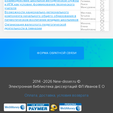
2005
Взаимодействие школьной методической службы
Галеева,
и ИПК как условие формирования творческого
Раиса
Мансуровна
учителя
2009
Возможности национально-регионального
Маслова,
компонента начального общего образования в
Татьяна
Михайловна
патриотическом воспитании младших школьников
2000
Минина,
Организация валеолого-педагогической
Елена
деятельности в гимназии
Михайловна
ФОРМА ОБРАТНОЙ СВЯЗИ
2014 -2026 New-disser.ru ©
Электронная библиотека диссертаций ФЛ Иванов Е О
Оплата, доставка, условия возврата