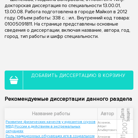
докторская диссертация по специальности 13.00.01,
13.00.08. Работа подготовлена в городе Майкоп в 2012
году. Объем работы: 338 с. : ил.. Внутренний код товара:
01005091811. На странице представлены основные
сведения о диссертации, включая название, автора, год,
город, тип работы и шифр специальности.
ДОБАВИТЬ ДИССЕРТАЦИЮ В КОРЗИНУ
Рекомендуемые диссертации данного раздела
ы
Д
а
т
а
з
а
щ
и
т
Название работы
Автор
2007
Развитие физических качеств у курсантов ссузов
Асхамов,
МВД России к действиям в экстремальных
Айрат
Альбертович
ситуациях
Роль традиционных обучающих игр в социальном
Алириза