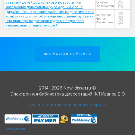
2011
развитии детей дошкольного возраста : на
Джафари
Голямхусейн
материалах дошкольных учреждений Ирана
Дидактические условия развития педагогической
1999
Кондюрина,
коммуникации при обучении иностранному языку
Ирина
: На примере подготовки будущих педагогов
Михайловна
неязыковых специальностей
ФОРМА ОБРАТНОЙ СВЯЗИ
2014 -2026 New-disser.ru ©
Электронная библиотека диссертаций ФЛ Иванов Е О
Оплата, доставка, условия возврата
Check passport