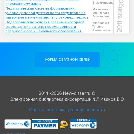
Владимировна
иностранному языку
Педагогическая система формирования
1998
Могилевич,
учебно-речевой деятельности студентов : На
Бронислава
Рафаиловна
материале изучения инояз. страновед. текстов
Педагогические условия развития моторной
2011
Кислинская,
сферы детей на этапе преемственности
Татьяна
Анатольевна
предшкольного и начального образования
ФОРМА ОБРАТНОЙ СВЯЗИ
2014 -2026 New-disser.ru ©
Электронная библиотека диссертаций ФЛ Иванов Е О
Оплата, доставка, условия возврата