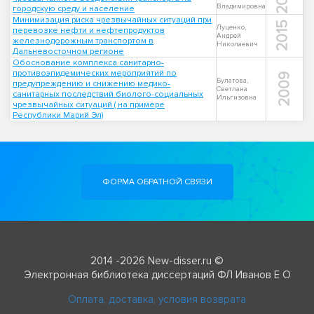
Владимировна
городскую среду и население
Минимизация риска чрезвычайных ситуаций при
2015
Луценко,
перевозке нефти и нефтепродуктов
Андрей
железнодорожным транспортом в
Николаевич
Дальневосточном регионе
Обоснование комплекса санитарно-
противоэпидемических мероприятий по
2009
Булатова,
предупреждению и снижению медико-
Светлана
санитарных последствий биолого-социальных
Ильгизовна
чрезвычайных ситуаций ( на примере
Республики Марий Эл)
ФОРМА ОБРАТНОЙ СВЯЗИ
2014 -2026 New-disser.ru ©
Электронная библиотека диссертаций ФЛ Иванов Е О
Оплата, доставка, условия возврата