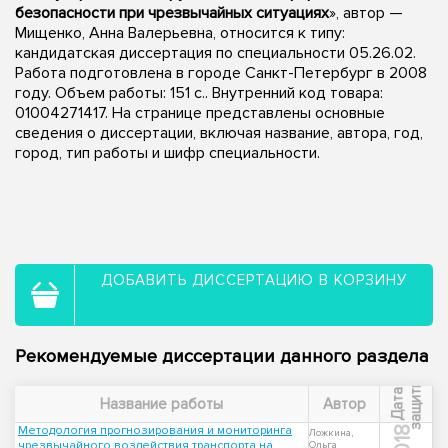
безопасности при чрезвычайных ситуациях
», автор —
Мищенко, Анна Валерьевна, относится к типу:
кандидатская диссертация по специальности 05.26.02.
Работа подготовлена в городе Санкт-Петербург в 2008
году. Объем работы: 151 с.. Внутренний код товара:
01004271417. На странице представлены основные
сведения о диссертации, включая название, автора, год,
город, тип работы и шифр специальности.
ДОБАВИТЬ ДИССЕРТАЦИЮ В КОРЗИНУ
Рекомендуемые диссертации данного раздела
ы
Д
а
т
а
з
а
щ
и
т
Название работы
Автор
Методология прогнозирования и мониторинга
2018
Ложкина,
чрезвычайного воздействия транспорта на
Ольга