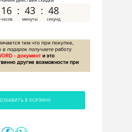
нчания действия скидки
16
43
47
ичается тем что при покупке,
 в подарок получаете
работу
WORD - документ
и это
твенно другие возможности при
ДОБАВИТЬ В КОРЗИНУ