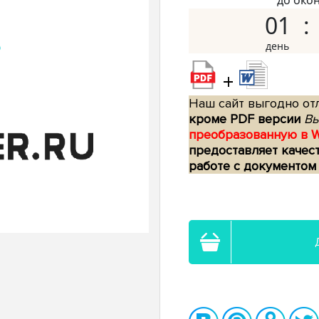
до око
01
+
Наш сайт выгодно отл
кроме PDF версии
Вы
преобразованную в 
предоставляет качес
работе с документом