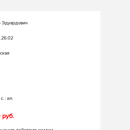
р Эдуардович
.26.02
ская
с. : ил.
 руб.