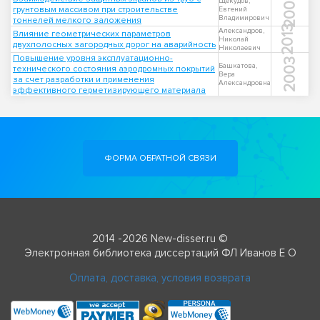
2003
Щекудов,
грунтовым массивом при строительстве
Евгений
Владимирович
тоннелей мелкого заложения
2013
Александров,
Влияние геометрических параметров
Николай
двухполосных загородных дорог на аварийность
Николаевич
Повышение уровня эксплуатационно-
2003
Башкатова,
технического состояния аэродромных покрытий
Вера
за счет разработки и применения
Александровна
эффективного герметизирующего материала
ФОРМА ОБРАТНОЙ СВЯЗИ
2014 -2026 New-disser.ru ©
Электронная библиотека диссертаций ФЛ Иванов Е О
Оплата, доставка, условия возврата