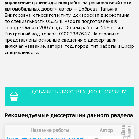
управление производством работ на региональной сети
автомобильных дорог
», автор — Боброва, Татьяна
Викторовна, относится к типу: докторская диссертация
по специальности 05.23.11. Работа подготовлена в
городе Омск в 2007 году. Объем работы: 445 с. : ил..
Внутренний код товара: 01003387647. На странице
представлены основные сведения о диссертации,
включая название, автора, год, город, тип работы и шифр
специальности.
ДОБАВИТЬ ДИССЕРТАЦИЮ В КОРЗИНУ
Рекомендуемые диссертации данного раздела
ы
Д
а
т
а
з
а
щ
и
т
Название работы
Автор
Взаимодействие защитных экранов из труб с