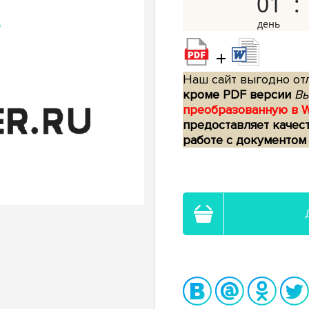
01
+
Наш сайт выгодно отл
кроме PDF версии
Вы
преобразованную в 
предоставляет качес
работе с документом