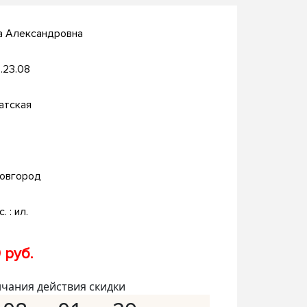
на Александровна
.23.08
атская
овгород
. : ил.
 руб.
нчания действия скидки