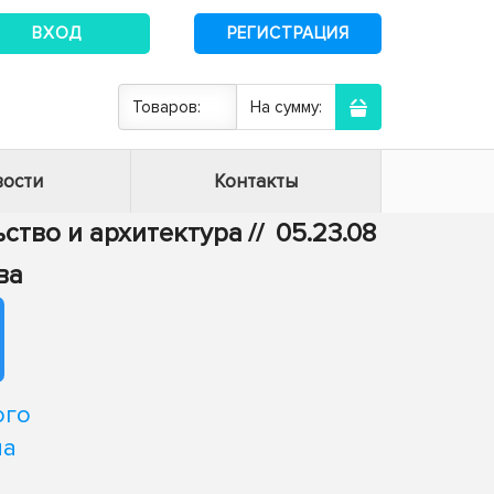
ВХОД
РЕГИСТРАЦИЯ
Товаров:
На сумму:
ости
Контакты
ьство и архитектура
//
05.23.08
ва
ого
на