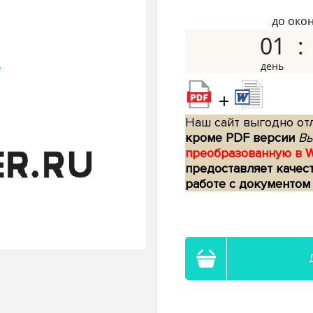
до око
01
+
Наш сайт выгодно отл
кроме PDF версии
Вы
преобразованную в 
предоставляет качес
работе с документом