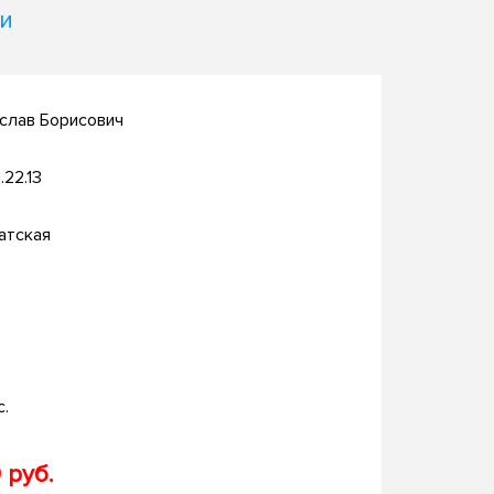
и
слав Борисович
.22.13
атская
с.
 руб.