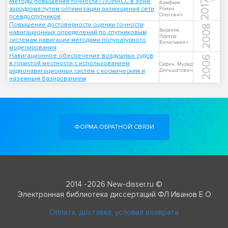
Методы повышения точности ГЛОНАСС в зоне
2017
Арефьев,
аэродрома путем оптимизации размещения сети
Роман
Олегович
псевдоспутников
Повышение достоверности оценки точности
2008
Баранов,
навигационных определений по спутниковым
Эдуард
системам навигации методами полунатурного
Витальевич
моделирования
Навигационное обеспечение воздушных судов
2006
в гористой местности с использованием
Сафин, Мурад
радионавигационных систем с космическим и
Дильшатович
наземным базированием
ФОРМА ОБРАТНОЙ СВЯЗИ
2014 -2026 New-disser.ru ©
Электронная библиотека диссертаций ФЛ Иванов Е О
Оплата, доставка, условия возврата