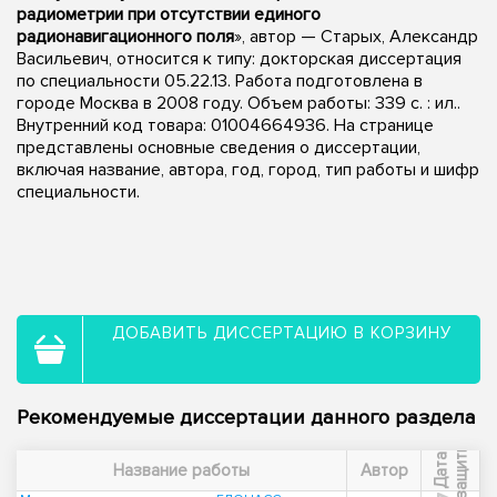
радиометрии при отсутствии единого
радионавигационного поля
», автор — Старых, Александр
Васильевич, относится к типу: докторская диссертация
по специальности 05.22.13. Работа подготовлена в
городе Москва в 2008 году. Объем работы: 339 с. : ил..
Внутренний код товара: 01004664936. На странице
представлены основные сведения о диссертации,
включая название, автора, год, город, тип работы и шифр
специальности.
ДОБАВИТЬ ДИССЕРТАЦИЮ В КОРЗИНУ
Рекомендуемые диссертации данного раздела
ы
Д
а
т
а
з
а
щ
и
т
Название работы
Автор