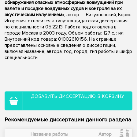
обнаружения опасных атмосферных возмущений при
взлете и посадке воздушных судов и контроля за их
акустическим излучением
», автор — Витухновский, Борис
Игоревич, относится к типу: кандидатская диссертация
по специальности 05.22.13. Работа подготовлена в
городе Москва в 2003 году. Объем работы: 127 с. : ил.
Внутренний код товара: 01002610156. На странице
представлены основные сведения о диссертации,
включая название, автора, год, город, тип работы и шифр
специальности.
ДОБАВИТЬ ДИССЕРТАЦИЮ В КОРЗИНУ
Рекомендуемые диссертации данного раздела
ы
Д
а
т
а
з
а
щ
и
т
Название работы
Автор