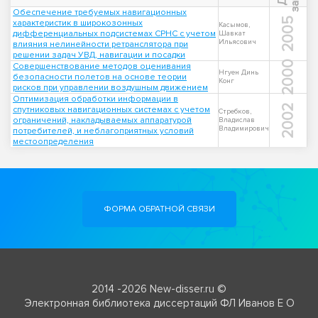
Обеспечение требуемых навигационных
2005
характеристик в широкозонных
Касымов,
дифференциальных подсистемах СРНС с учетом
Шавкат
Ильясович
влияния нелинейности ретранслятора при
решении задач УВД, навигации и посадки
2000
Совершенствование методов оценивания
Нгуен Динь
безопасности полетов на основе теории
Конг
рисков при управлении воздушным движением
Оптимизация обработки информации в
2002
спутниковых навигационных системах с учетом
Стребков,
ограничений, накладываемых аппаратурой
Владислав
Владимирович
потребителей, и неблагоприятных условий
местоопределения
ФОРМА ОБРАТНОЙ СВЯЗИ
2014 -2026 New-disser.ru ©
Электронная библиотека диссертаций ФЛ Иванов Е О