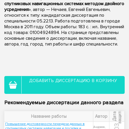
спутниковых навигационных системах методом двойного
усреднения
», автор — Нечаев, Евгений Евгеньевич,
относится к типу: кандидатская диссертация по
специальности 05.22.13. Работа подготовлена в городе
Москва в 2011 году. Объем работы: 183 с. : ил.. Внутренний
код товара: 01004924894. На странице представлены
основные сведения о диссертации, включая название,
автора, год, город, тип работы и шифр специальности.
ДОБАВИТЬ ДИССЕРТАЦИЮ В КОРЗИНУ
Рекомендуемые диссертации данного раздела
ы
Д
а
т
а
з
а
щ
и
т
Название работы
Автор
Повышение достоверности передачи данных в
Андреев,
спутниковых системах навигации и посадки и