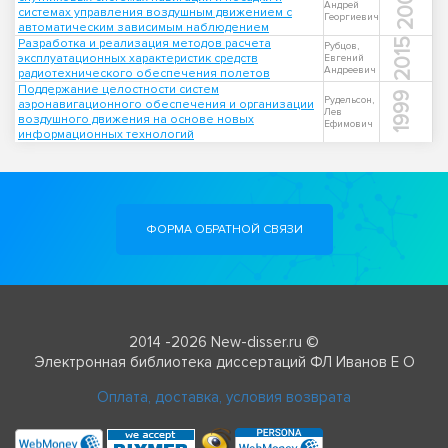
2003
Андрей
системах управления воздушным движением с
Георгиевич
автоматическим зависимым наблюдением
Разработка и реализация методов расчета
2015
Рубцов,
эксплуатационных характеристик средств
Евгений
Андреевич
радиотехнического обеспечения полетов
Поддержание целостности систем
1999
Рудельсон,
аэронавигационного обеспечения и организации
Лев
воздушного движения на основе новых
Ефимович
информационных технологий
ФОРМА ОБРАТНОЙ СВЯЗИ
2014 -2026 New-disser.ru ©
Электронная библиотека диссертаций ФЛ Иванов Е О
Оплата, доставка, условия возврата