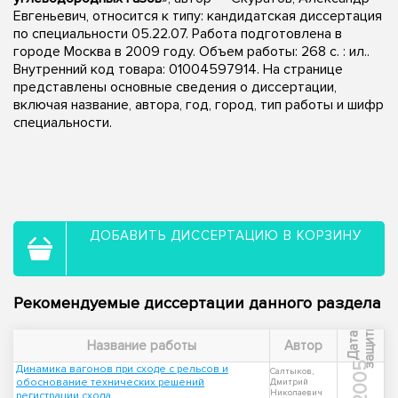
Евгеньевич, относится к типу: кандидатская диссертация
по специальности 05.22.07. Работа подготовлена в
городе Москва в 2009 году. Объем работы: 268 с. : ил..
Внутренний код товара: 01004597914. На странице
представлены основные сведения о диссертации,
включая название, автора, год, город, тип работы и шифр
специальности.
ДОБАВИТЬ ДИССЕРТАЦИЮ В КОРЗИНУ
Рекомендуемые диссертации данного раздела
ы
Д
а
т
а
з
а
щ
и
т
Название работы
Автор
2005
Динамика вагонов при сходе с рельсов и
Салтыков,
обоснование технических решений
Дмитрий
Николаевич
регистрации схода