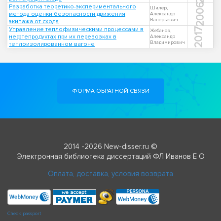
2006
Разработка теоретико-экспериментального
Шилер,
метода оценки безопасности движения
Александр
Валерьевич
экипажа от схода
Управление теплофизическими процессами в
2017
Жебанов,
нефтепродуктах при их перевозках в
Александр
Владимирович
теплоизолированном вагоне
ФОРМА ОБРАТНОЙ СВЯЗИ
2014 -2026 New-disser.ru ©
Электронная библиотека диссертаций ФЛ Иванов Е О
Оплата, доставка, условия возврата
Check passport