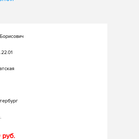
 Борисович
.22.01
атская
тербург
.
 руб.