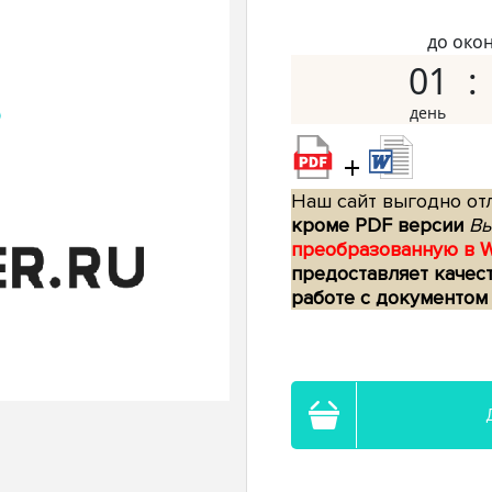
до око
01
+
Наш сайт выгодно отл
кроме PDF версии
Вы
преобразованную в 
предоставляет качес
работе с документом