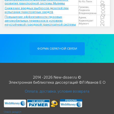
2018
Ко Ко Лвин
развития транспортной системы Мьянмы
2003
Громова,
Снижение вредных выбросов дизелей при
Людмила
испытании транспортных средств
Владимировна
Повышение эффективности грузовых
2012
Адиев,
автомобильных перевозок в условиях
Хаджимурат
Абуевич
неустойчивой городской транспортной системы
ФОРМА ОБРАТНОЙ СВЯЗИ
2014 -2026 New-disser.ru ©
Электронная библиотека диссертаций ФЛ Иванов Е О
Оплата, доставка, условия возврата
Check passport