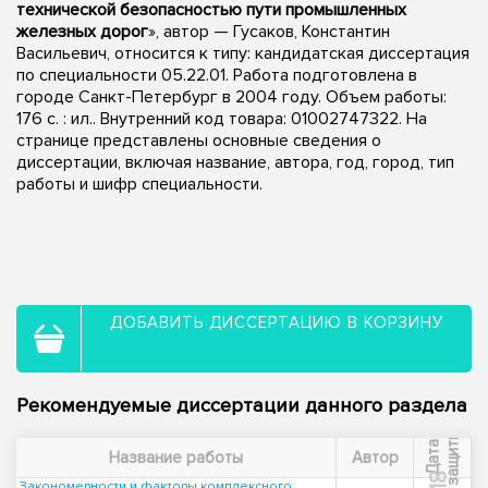
технической безопасностью пути промышленных
железных дорог
», автор — Гусаков, Константин
Васильевич, относится к типу: кандидатская диссертация
по специальности 05.22.01. Работа подготовлена в
городе Санкт-Петербург в 2004 году. Объем работы:
176 с. : ил.. Внутренний код товара: 01002747322. На
странице представлены основные сведения о
диссертации, включая название, автора, год, город, тип
работы и шифр специальности.
ДОБАВИТЬ ДИССЕРТАЦИЮ В КОРЗИНУ
Рекомендуемые диссертации данного раздела
ы
Д
а
т
а
з
а
щ
и
т
Название работы
Автор
Закономерности и факторы комплексного