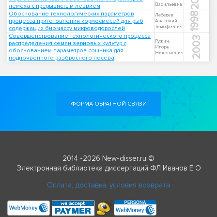
Васильевна
лемеха с прерывистым лезвием
Обоснование технологических параметров
1998
Лебедев,
процесса приготовления кормосмесей для рыб,
Анатолий
Тимофеевич
содержащих биомассу микроводорослей
Совершенствование технологического процесса
2003
Гужин,
распределения семян зерновых культур с
Игорь
обоснованием параметров сошника для
Николаевич
подпочвенного разбросного посева
ФОРМА ОБРАТНОЙ СВЯЗИ
2014 -2026 New-disser.ru ©
Электронная библиотека диссертаций ФЛ Иванов Е О
Оплата, доставка, условия возврата