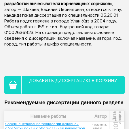
разработки вычесывателя корневищных сорняков
»,
автор — Шахаев, Василий Леонидович, относится к типу:
кандидатская диссертация по специальности 05.20.01.
Работа подготовлена в городе Улан-Удэ в 2004 году.
Объем работы: 159 с. : ил.. Внутренний код товара:
01002636923. На странице представлены основные
сведения о диссертации, включая название, автора, год,
город, тип работы и шифр специальности.
ДОБАВИТЬ ДИССЕРТАЦИЮ В КОРЗИНУ
Рекомендуемые диссертации данного раздела
ы
Д
а
т
а
з
а
щ
и
т
Название работы
Автор
Совершенствование технологии основной
2001
Федюнина,
обработки почвы с обоснованием параметров
Татьяна