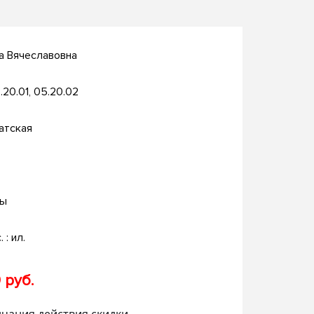
а Вячеславовна
.20.01, 05.20.02
атская
ры
. : ил.
 руб.