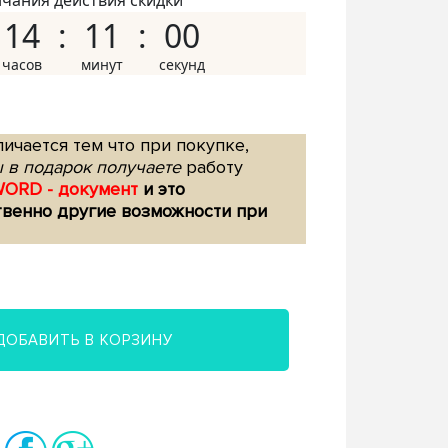
нчания действия скидки
14
10
59
ичается тем что при покупке,
 в подарок получаете
работу
WORD - документ
и это
твенно другие возможности при
ДОБАВИТЬ В КОРЗИНУ