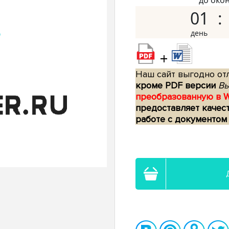
до око
01
+
Наш сайт выгодно отл
кроме PDF версии
Вы
преобразованную в 
предоставляет качес
работе с документом