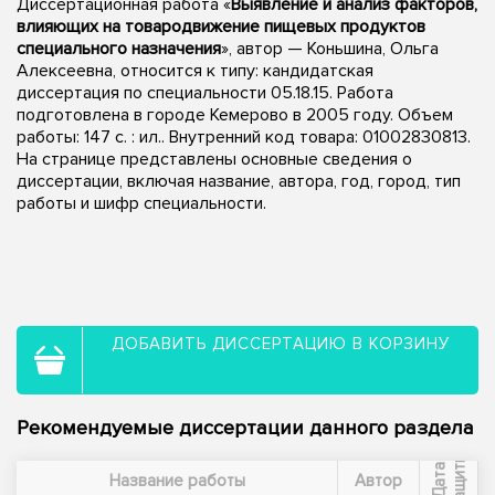
Диссертационная работа «
Выявление и анализ факторов,
влияющих на товародвижение пищевых продуктов
специального назначения
», автор — Коньшина, Ольга
Алексеевна, относится к типу: кандидатская
диссертация по специальности 05.18.15. Работа
подготовлена в городе Кемерово в 2005 году. Объем
работы: 147 с. : ил.. Внутренний код товара: 01002830813.
На странице представлены основные сведения о
диссертации, включая название, автора, год, город, тип
работы и шифр специальности.
ДОБАВИТЬ ДИССЕРТАЦИЮ В КОРЗИНУ
Рекомендуемые диссертации данного раздела
ы
Д
а
т
а
з
а
щ
и
т
Название работы
Автор