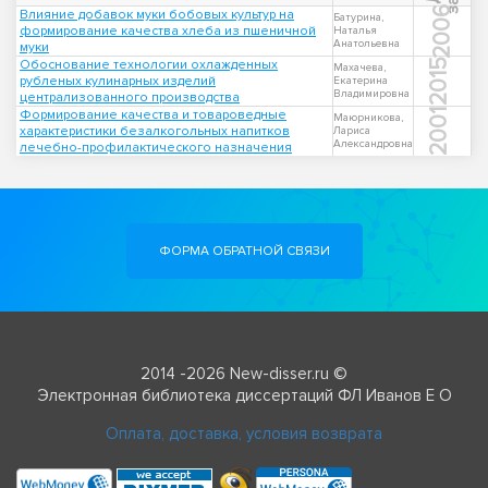
2006
Влияние добавок муки бобовых культур на
Батурина,
формирование качества хлеба из пшеничной
Наталья
Анатольевна
муки
Обоснование технологии охлажденных
2015
Махачева,
рубленых кулинарных изделий
Екатерина
Владимировна
централизованного производства
Формирование качества и товароведные
2001
Маюрникова,
характеристики безалкогольных напитков
Лариса
Александровна
лечебно-профилактического назначения
ФОРМА ОБРАТНОЙ СВЯЗИ
2014 -2026 New-disser.ru ©
Электронная библиотека диссертаций ФЛ Иванов Е О
Оплата, доставка, условия возврата