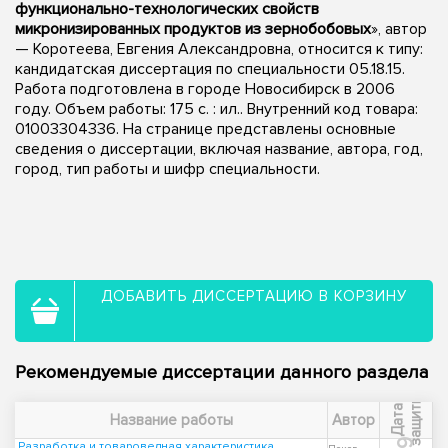
функционально-технологических свойств
микронизированных продуктов из зернобобовых
», автор
— Коротеева, Евгения Александровна, относится к типу:
кандидатская диссертация по специальности 05.18.15.
Работа подготовлена в городе Новосибирск в 2006
году. Объем работы: 175 с. : ил.. Внутренний код товара:
01003304336. На странице представлены основные
сведения о диссертации, включая название, автора, год,
город, тип работы и шифр специальности.
ДОБАВИТЬ ДИССЕРТАЦИЮ В КОРЗИНУ
Рекомендуемые диссертации данного раздела
ы
Д
а
т
а
з
а
щ
и
т
Название работы
Автор
Разработка и товароведная характеристика