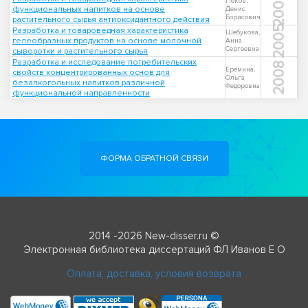
2009
Пеков,
функциональных напитков на основе
Денис
Борисович
растительного сырья антиоксидантного действия
2005
Разработка и товароведная характеристика
Шебукова,
гелеобразных продуктов на основе молочной
Анна
Сергеевна
сыворотки и растительного сырья
Разработка и исследование потребительских
2008
Еремина,
свойств концентрированных основ для
Ольга
безалкогольных напитков различной
Федоровна
функциональной направленности
ФОРМА ОБРАТНОЙ СВЯЗИ
2014 -2026 New-disser.ru ©
Электронная библиотека диссертаций ФЛ Иванов Е О
Оплата, доставка, условия возврата