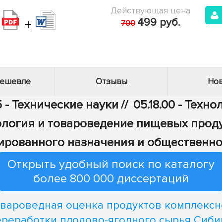
Действующая цена
+
499 руб.
700
дешевле
Отзывы
Нов
 - Технические науки
//
05.18.00 - Тех
хнология и товароведение пищевых про
ированного назначения и общественно
Открыть удобный поиск по каталогу
более 800 000 диссертаций
овароведная оценка продуктов комплексн
ереработки плодово-ягодного сырья Сиби