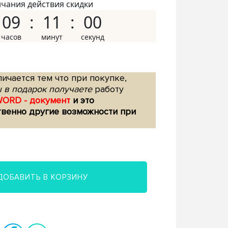
нчания действия скидки
09
10
59
ичается тем что при покупке,
 в подарок получаете
работу
WORD - документ
и это
твенно другие возможности при
ДОБАВИТЬ В КОРЗИНУ