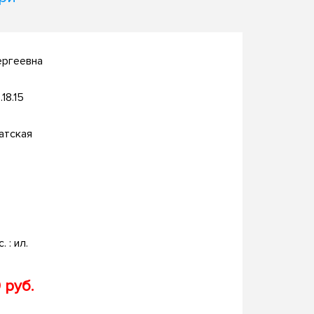
ергеевна
.18.15
атская
о
. : ил.
 руб.