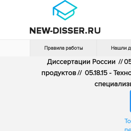
Правила работы
Нашли 
Диссертации России
//
05
продуктов
//
05.18.15 - Те
специализ
Т
п