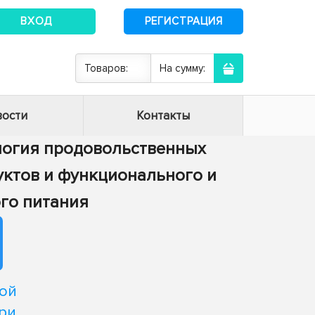
ВХОД
РЕГИСТРАЦИЯ
Товаров:
На сумму:
ости
Контакты
нология продовольственных
дуктов и функционального и
го питания
ой
ри