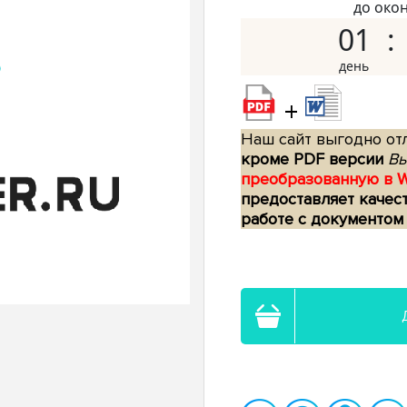
до око
01
+
Наш сайт выгодно отл
кроме PDF версии
Вы
преобразованную в 
предоставляет качес
работе с документом