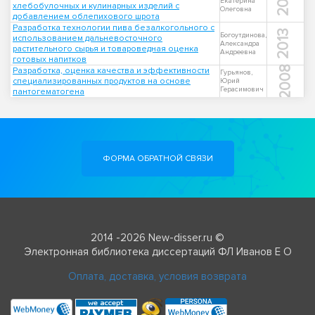
2001
Екатерина
хлебобулочных и кулинарных изделий с
Олеговна
добавлением облепихового шрота
Разработка технологии пива безалкогольного с
2013
Богоутдинова,
использованием дальневосточного
Александра
растительного сырья и товароведная оценка
Андреевна
готовых напитков
2008
Разработка, оценка качества и эффективности
Гурьянов,
специализированных продуктов на основе
Юрий
Герасимович
пантогематогена
ФОРМА ОБРАТНОЙ СВЯЗИ
2014 -2026 New-disser.ru ©
Электронная библиотека диссертаций ФЛ Иванов Е О
Оплата, доставка, условия возврата