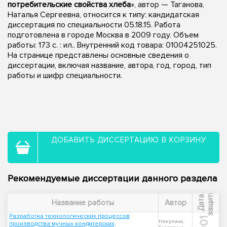
потребительские свойства хлеба
», автор — Таганова,
Наталья Сергеевна, относится к типу: кандидатская
диссертация по специальности 05.18.15. Работа
подготовлена в городе Москва в 2009 году. Объем
работы: 173 с. : ил.. Внутренний код товара: 01004251025.
На странице представлены основные сведения о
диссертации, включая название, автора, год, город, тип
работы и шифр специальности.
ДОБАВИТЬ ДИССЕРТАЦИЮ В КОРЗИНУ
Рекомендуемые диссертации данного раздела
ы
Д
а
т
а
з
а
щ
и
т
Название работы
Автор
Разработка технологических процессов
Никулина,
производства мучных кондитерских,