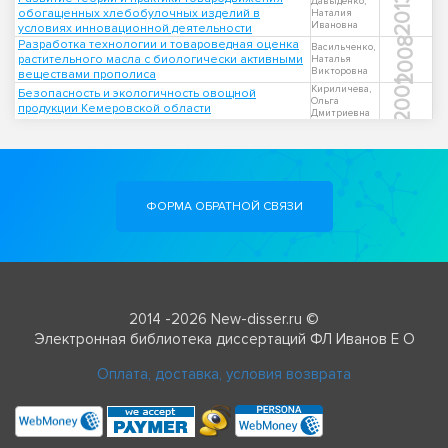
2013
Давыденко,
обогащенных хлебобулочных изделий в
Наталия
Ивановна
условиях инновационной деятельности
2008
Разработка технологии и товароведная оценка
Васильченко,
растительного масла с биологически активными
Наталья
Викторовна
веществами прополиса
2001
Кириличева,
Безопасность и экологичность овощной
Ольга
продукции Кемеровской области
Дмитриевна
ФОРМА ОБРАТНОЙ СВЯЗИ
2014 -2026 New-disser.ru ©
Электронная библиотека диссертаций ФЛ Иванов Е О
Оплата, доставка, условия возврата