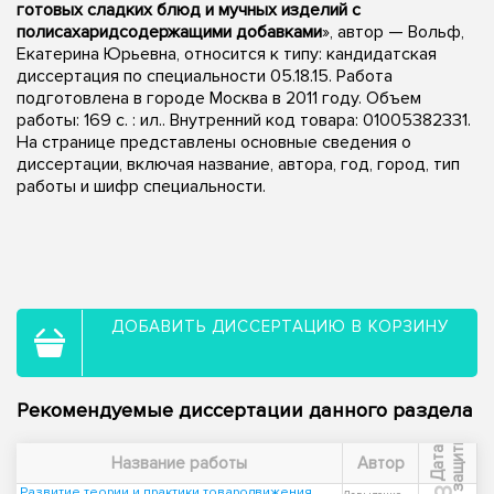
готовых сладких блюд и мучных изделий с
полисахаридсодержащими добавками
», автор — Вольф,
Екатерина Юрьевна, относится к типу: кандидатская
диссертация по специальности 05.18.15. Работа
подготовлена в городе Москва в 2011 году. Объем
работы: 169 с. : ил.. Внутренний код товара: 01005382331.
На странице представлены основные сведения о
диссертации, включая название, автора, год, город, тип
работы и шифр специальности.
ДОБАВИТЬ ДИССЕРТАЦИЮ В КОРЗИНУ
Рекомендуемые диссертации данного раздела
ы
Д
а
т
а
з
а
щ
и
т
Название работы
Автор
Развитие теории и практики товародвижения