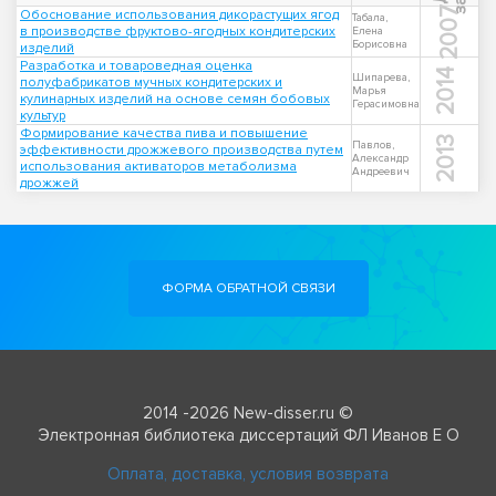
2007
Обоснование использования дикорастущих ягод
Табала,
в производстве фруктово-ягодных кондитерских
Елена
Борисовна
изделий
Разработка и товароведная оценка
2014
Шипарева,
полуфабрикатов мучных кондитерских и
Марья
кулинарных изделий на основе семян бобовых
Герасимовна
культур
Формирование качества пива и повышение
2013
Павлов,
эффективности дрожжевого производства путем
Александр
использования активаторов метаболизма
Андреевич
дрожжей
ФОРМА ОБРАТНОЙ СВЯЗИ
2014 -2026 New-disser.ru ©
Электронная библиотека диссертаций ФЛ Иванов Е О
Оплата, доставка, условия возврата