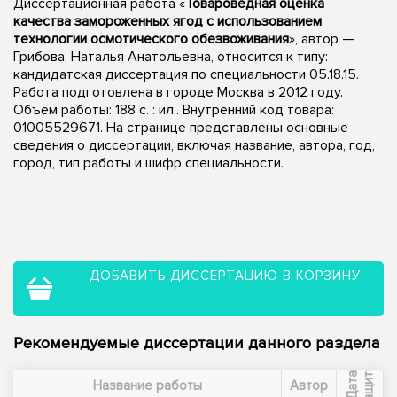
Диссертационная работа «
Товароведная оценка
качества замороженных ягод с использованием
технологии осмотического обезвоживания
», автор —
Грибова, Наталья Анатольевна, относится к типу:
кандидатская диссертация по специальности 05.18.15.
Работа подготовлена в городе Москва в 2012 году.
Объем работы: 188 с. : ил.. Внутренний код товара:
01005529671. На странице представлены основные
сведения о диссертации, включая название, автора, год,
город, тип работы и шифр специальности.
ДОБАВИТЬ ДИССЕРТАЦИЮ В КОРЗИНУ
Рекомендуемые диссертации данного раздела
ы
Д
а
т
а
з
а
щ
и
т
Название работы
Автор