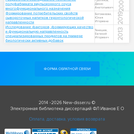
2004
Гропянов,
полуфабриката эмульсионного соуса
Денис
Анатольевич
многофункционального назначения
Формирование потребительских свойств
2019
Богомазова,
сывороточных напитков геронтологической
Юлия
Игоревна
направленности
Исследование факторов, формирующих качество
2013
Тенешев,
и функциональную направленность
Евгений
специализированных продуктов на примере
Игоревич
биологически активных добавок
ФОРМА ОБРАТНОЙ СВЯЗИ
2014 -2026 New-disser.ru ©
Электронная библиотека диссертаций ФЛ Иванов Е О
Оплата, доставка, условия возврата