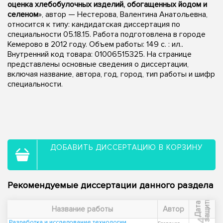
оценка хлебобулочных изделий, обогащенных йодом и
селеном
», автор — Нестерова, Валентина Анатольевна,
относится к типу: кандидатская диссертация по
специальности 05.18.15. Работа подготовлена в городе
Кемерово в 2012 году. Объем работы: 149 с. : ил..
Внутренний код товара: 01006515325. На странице
представлены основные сведения о диссертации,
включая название, автора, год, город, тип работы и шифр
специальности.
ДОБАВИТЬ ДИССЕРТАЦИЮ В КОРЗИНУ
Рекомендуемые диссертации данного раздела
ы
Д
а
т
а
з
а
щ
и
т
Название работы
Автор
Разработка и исследование технологии