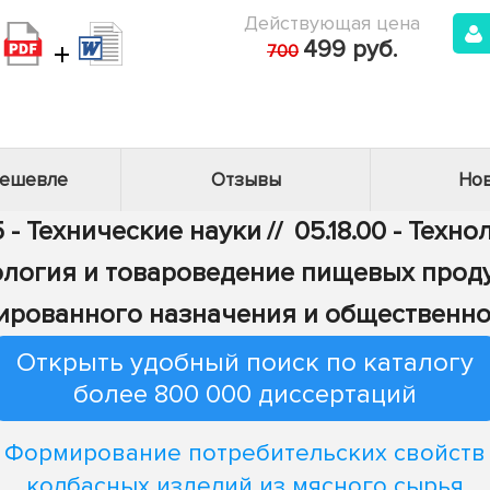
Действующая цена
+
499 руб.
700
дешевле
Отзывы
Нов
 - Технические науки
//
05.18.00 - Тех
хнология и товароведение пищевых про
ированного назначения и общественно
Открыть удобный поиск по каталогу
более 800 000 диссертаций
Формирование потребительских свойств
колбасных изделий из мясного сырья