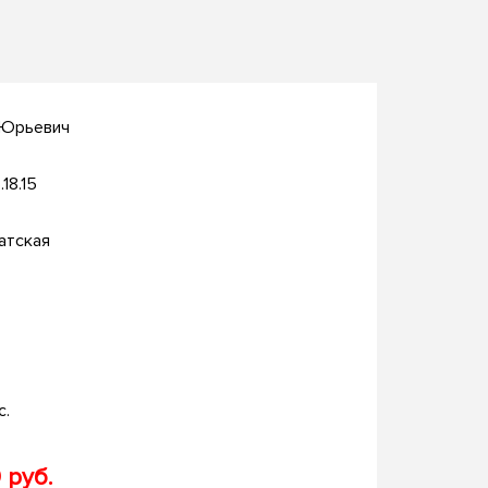
 Юрьевич
.18.15
атская
с.
 руб.