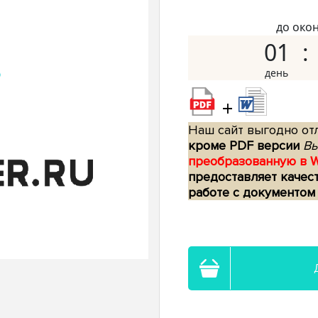
до око
01
+
Наш сайт выгодно отл
кроме PDF версии
Вы
преобразованную в 
предоставляет качес
работе с документом