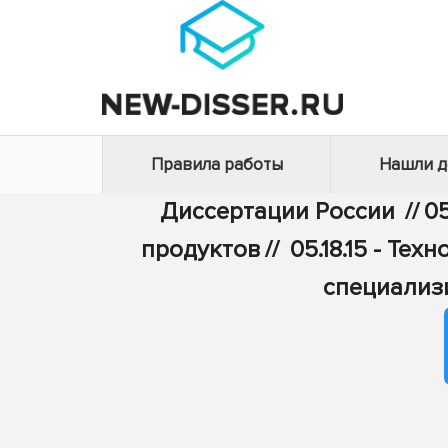
Правила работы
Нашли 
Диссертации России
//
05
продуктов
//
05.18.15 - Те
специализ