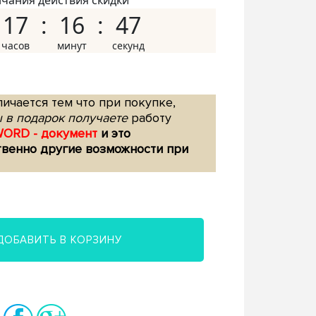
нчания действия скидки
17
16
46
ичается тем что при покупке,
 в подарок получаете
работу
WORD - документ
и это
твенно другие возможности при
ДОБАВИТЬ В КОРЗИНУ