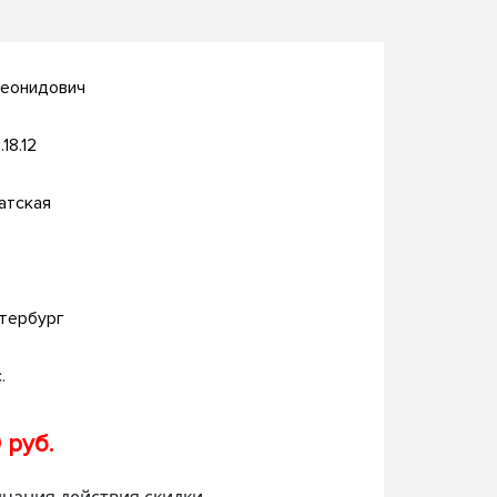
Леонидович
.18.12
атская
тербург
.
 руб.