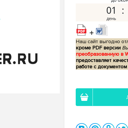
до око
01
+
Наш сайт выгодно отл
кроме PDF версии
Вы
преобразованную в 
предоставляет качес
работе с документом