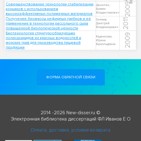
2009
Совершенствование технологии стабилизации
Данилян,
коньяков с использованием
Армен
Владиславович
высокоэффективных полимерных материалов
Получение биомассы кефирных грибков и её
2011
Зипаев,
применение в технологии рассольного сыра
Дмитрий
Владимирович
повышенной биологической ценности
Биотехнология структурообразующих
2009
Кадникова,
полисахаридов из красных водорослей и
Ирина
морских трав для производства пищевой
Арнольдовна
продукции
ФОРМА ОБРАТНОЙ СВЯЗИ
2014 -2026 New-disser.ru ©
Электронная библиотека диссертаций ФЛ Иванов Е О
Оплата, доставка, условия возврата