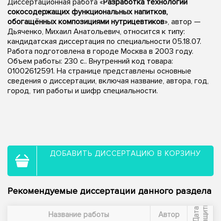
Диссертационная работа «
Разработка технологий
сокосодержащих функциональных напитков,
обогащённых композициями нутрицевтиков
», автор —
Дьяченко, Михаил Анатольевич, относится к типу:
кандидатская диссертация по специальности 05.18.07.
Работа подготовлена в городе Москва в 2003 году.
Объем работы: 230 с.. Внутренний код товара:
01002612591. На странице представлены основные
сведения о диссертации, включая название, автора, год,
город, тип работы и шифр специальности.
ДОБАВИТЬ ДИССЕРТАЦИЮ В КОРЗИНУ
Рекомендуемые диссертации данного раздела
ы
Д
а
т
а
з
а
щ
и
т
Название работы
Автор