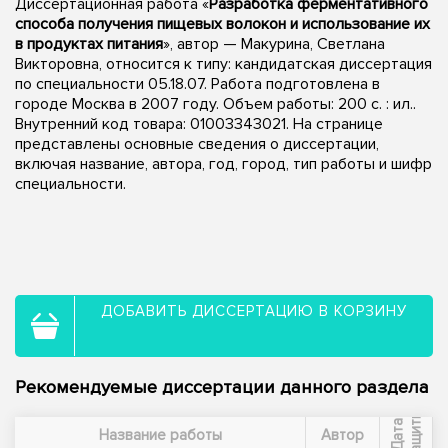
Диссертационная работа «
Разработка ферментативного
способа получения пищевых волокон и использование их
в продуктах питания
», автор — Макурина, Светлана
Викторовна, относится к типу: кандидатская диссертация
по специальности 05.18.07. Работа подготовлена в
городе Москва в 2007 году. Объем работы: 200 с. : ил..
Внутренний код товара: 01003343021. На странице
представлены основные сведения о диссертации,
включая название, автора, год, город, тип работы и шифр
специальности.
ДОБАВИТЬ ДИССЕРТАЦИЮ В КОРЗИНУ
Рекомендуемые диссертации данного раздела
ы
Д
а
т
а
з
а
щ
и
т
Название работы
Автор