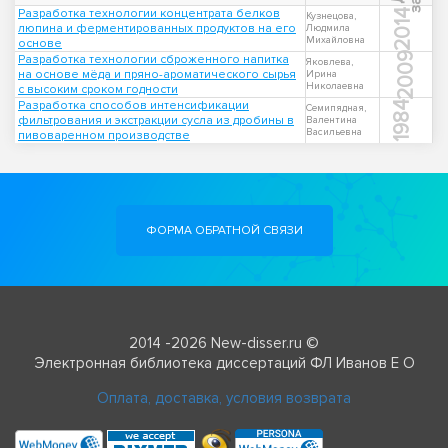
Разработка технологии концентрата белков
2014
Кузнецова,
люпина и ферментированных продуктов на его
Людмила
Михайловна
основе
2009
Разработка технологии сброженного напитка
Яковлева,
на основе мёда и пряно-ароматического сырья
Ирина
Николаевна
с высоким сроком годности
Разработка способов интенсификации
1984
Семипядная,
фильтрования и экстракции сусла из дробины в
Валентина
Васильевна
пивоваренном производстве
ФОРМА ОБРАТНОЙ СВЯЗИ
2014 -2026 New-disser.ru ©
Электронная библиотека диссертаций ФЛ Иванов Е О
Оплата, доставка, условия возврата