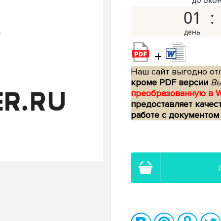
до око
01
+
Наш сайт выгодно отл
кроме PDF версии
Вы
преобразованную в 
предоставляет качес
работе с документом