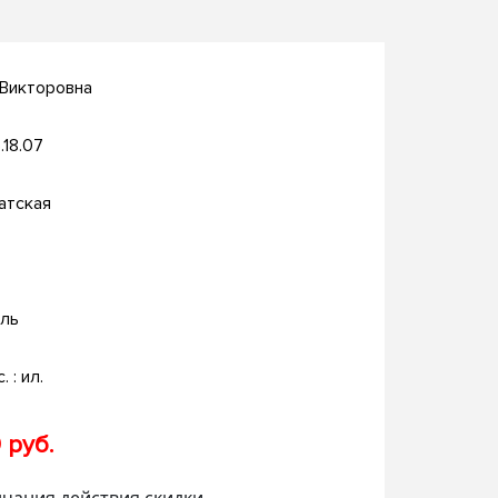
 Викторовна
.18.07
атская
ль
. : ил.
 руб.