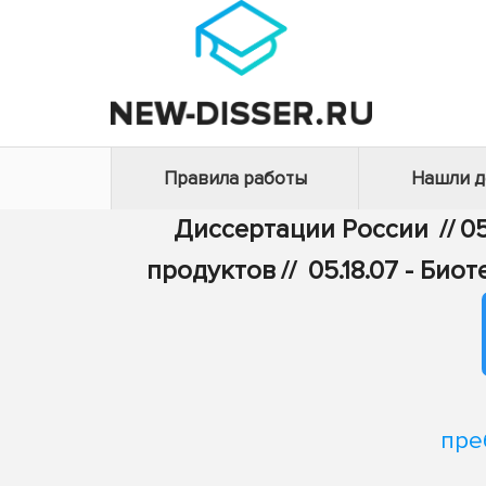
Правила работы
Нашли 
Диссертации России
//
05
продуктов
//
05.18.07 - Би
пре