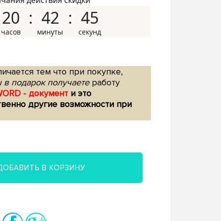
нчания действия скидки
20
42
44
ичается тем что при покупке,
 в подарок получаете
работу
WORD - документ
и это
твенно другие возможности при
ДОБАВИТЬ В КОРЗИНУ