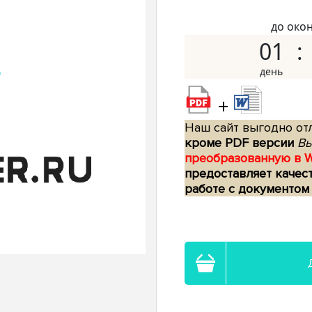
до око
01
+
Наш сайт выгодно отл
кроме PDF версии
Вы
преобразованную в 
предоставляет качес
работе с документом