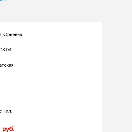
на Юрьевна
.18.04
атская
. : ил.
 руб.