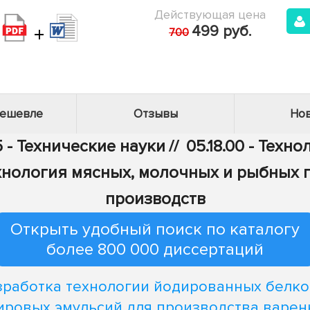
Действующая цена
+
499 руб.
700
дешевле
Отзывы
Нов
 - Технические науки
//
05.18.00 - Тех
Технология мясных, молочных и рыбных
производств
Открыть удобный поиск по каталогу
более 800 000 диссертаций
зработка технологии йодированных белко
ировых эмульсий для производства варен