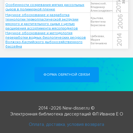
2011
Зеленский,
Особенности созревания мягких рассольных
Владимир
сыров в полимерной пленке
Александрович
Научное обоснование и разработка
2006
Крылова,
технологии термопластической экструзии
Валентина
мясного и растительного сырья с целью
Борисовна
расширения ассортимента мясопродуктов
Научное обоснование и методология
2014
Цибизова,
переработки водных биологических ресурсов
Мария
Волжско-Каспийского рыбохозяйственного
Евгеньевна
бассейна
ФОРМА ОБРАТНОЙ СВЯЗИ
2014 -2026 New-disser.ru ©
Электронная библиотека диссертаций ФЛ Иванов Е О
Оплата, доставка, условия возврата