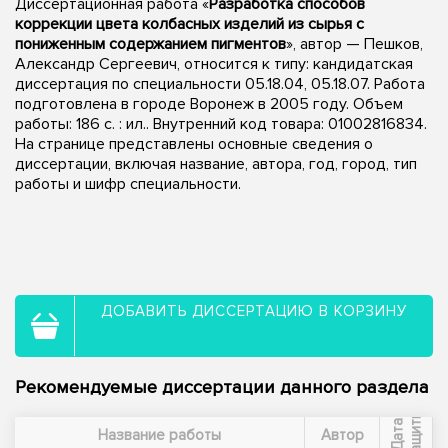
Диссертационная работа «
Разработка способов
коррекции цвета колбасных изделий из сырья с
пониженным содержанием пигментов
», автор — Пешков,
Александр Сергеевич, относится к типу: кандидатская
диссертация по специальности 05.18.04, 05.18.07. Работа
подготовлена в городе Воронеж в 2005 году. Объем
работы: 186 с. : ил.. Внутренний код товара: 01002816834.
На странице представлены основные сведения о
диссертации, включая название, автора, год, город, тип
работы и шифр специальности.
ДОБАВИТЬ ДИССЕРТАЦИЮ В КОРЗИНУ
Рекомендуемые диссертации данного раздела
ы
Д
а
т
а
з
а
щ
и
т
Название работы
Автор