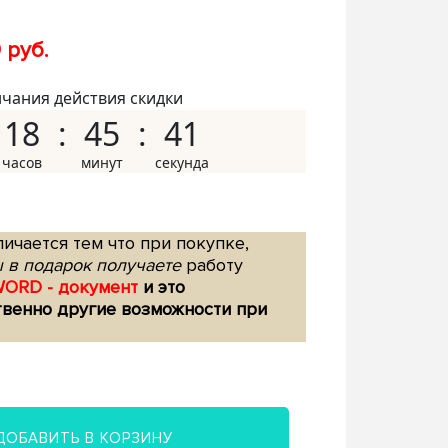
 руб.
нчания действия скидки
18
45
40
ичается тем что при покупке,
 в подарок получаете
работу
WORD - документ
и это
твенно другие возможности при
ДОБАВИТЬ В КОРЗИНУ