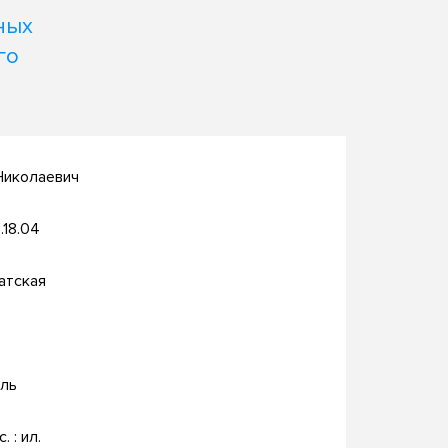
ных
го
Николаевич
.18.04
атская
ль
. : ил.