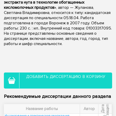
экстракта нута в технологии обогащенных
кисломолочных продуктов
», автор — Жуланова,
Светлана Владимировна, относится к типу: кандидатская
диссертация по специальности 05.18.04. Работа
подготовлена в городе Воронеж в 2007 году. Объем
работы: 230 с. : ил.. Внутренний код товара: 01003317095.
На странице представлены основные сведения о
диссертации, включая название, автора, год, город, тип
работы и шифр специальности.
ДОБАВИТЬ ДИССЕРТАЦИЮ В КОРЗИНУ
Рекомендуемые диссертации данного раздела
ы
Д
а
т
а
з
а
щ
и
т
Название работы
Автор
Исследования и практическая реализация