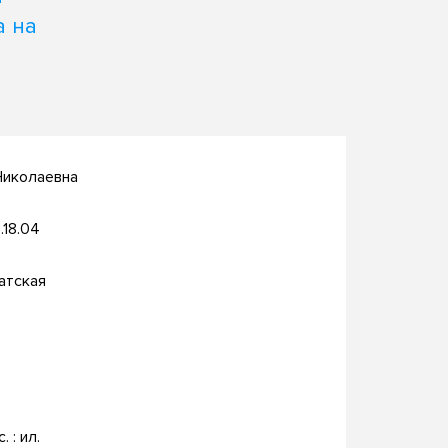
а на
Николаевна
.18.04
атская
о
. : ил.