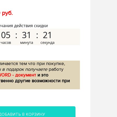
 руб.
нчания действия скидки
05
31
20
ичается тем что при покупке,
 в подарок получаете
работу
WORD - документ
и это
твенно другие возможности при
ДОБАВИТЬ В КОРЗИНУ