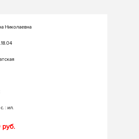
на Николаевна
.18.04
атская
к
с. : ил.
 руб.