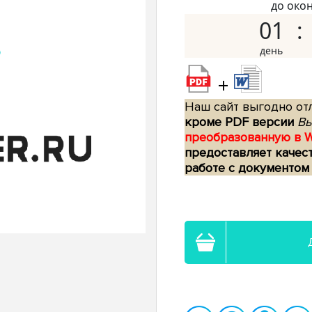
до око
01
+
Наш сайт выгодно отл
кроме PDF версии
Вы
преобразованную в 
предоставляет качес
работе с документом