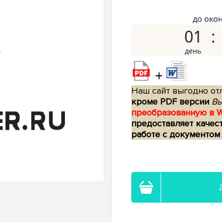
до око
01
+
Наш сайт выгодно отл
кроме PDF версии
Вы
преобразованную в 
предоставляет качес
работе с документом