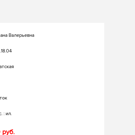
ана Валерьевна
.18.04
атская
ток
. : ил.
 руб.