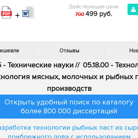
Действующая цена
+
499 руб.
700
дешевле
Отзывы
Нов
 - Технические науки
//
05.18.00 - Тех
Технология мясных, молочных и рыбных
производств
Открыть удобный поиск по каталогу
более 800 000 диссертаций
азработка технологии рыбных паст из сыр
прибрежного лова с использованием