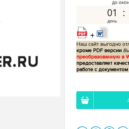
до око
01
+
Наш сайт выгодно отл
кроме PDF версии
Вы
преобразованную в 
предоставляет качес
работе с документом