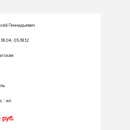
сей Геннадьевич
.18.04, 05.18.12
атская
ль
. : ил.
 руб.