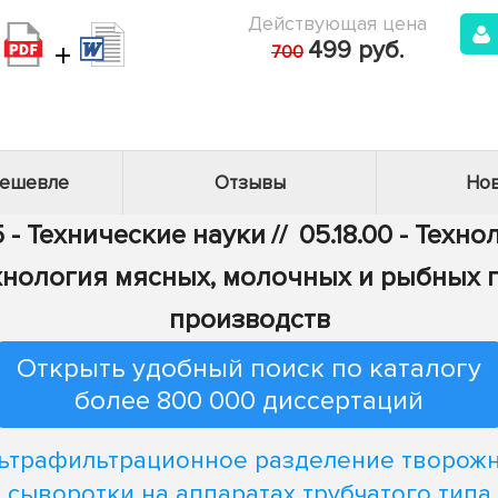
Действующая цена
+
499 руб.
700
дешевле
Отзывы
Нов
 - Технические науки
//
05.18.00 - Тех
Технология мясных, молочных и рыбных
производств
Открыть удобный поиск по каталогу
более 800 000 диссертаций
ьтрафильтрационное разделение творож
сыворотки на аппаратах трубчатого типа