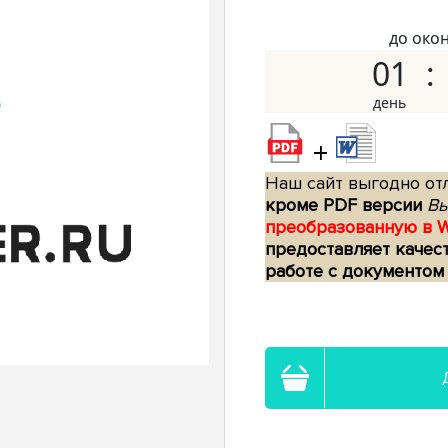
до око
01
+
Наш сайт выгодно отл
кроме PDF версии
Вы
преобразованную в 
предоставляет качес
работе с документом