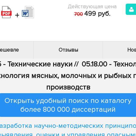
Действующая цена
+
499 руб.
700
дешевле
Отзывы
Нов
 - Технические науки
//
05.18.00 - Тех
Технология мясных, молочных и рыбных
производств
Открыть удобный поиск по каталогу
более 800 000 диссертаций
азработка научно-методических принцип
выявления, оценки и управления опасным