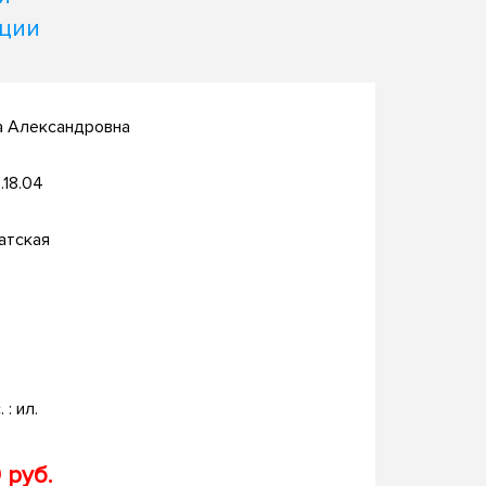
кции
а Александровна
.18.04
атская
. : ил.
 руб.