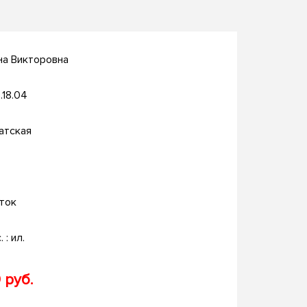
на Викторовна
.18.04
атская
ток
. : ил.
 руб.