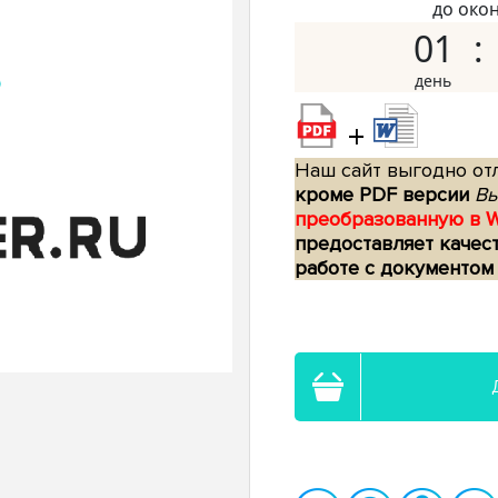
до око
01
+
Наш сайт выгодно отл
кроме PDF версии
Вы
преобразованную в 
предоставляет качес
работе с документом