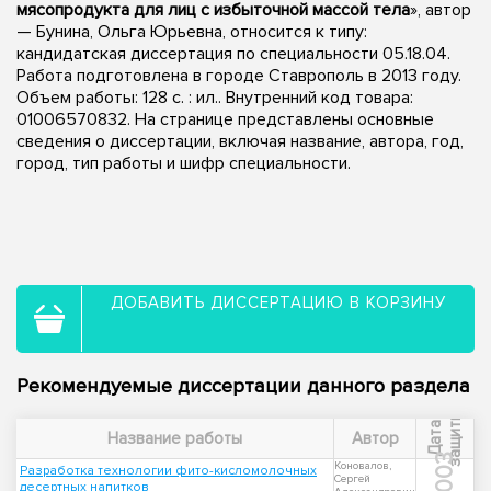
мясопродукта для лиц с избыточной массой тела
», автор
— Бунина, Ольга Юрьевна, относится к типу:
кандидатская диссертация по специальности 05.18.04.
Работа подготовлена в городе Ставрополь в 2013 году.
Объем работы: 128 с. : ил.. Внутренний код товара:
01006570832. На странице представлены основные
сведения о диссертации, включая название, автора, год,
город, тип работы и шифр специальности.
ДОБАВИТЬ ДИССЕРТАЦИЮ В КОРЗИНУ
Рекомендуемые диссертации данного раздела
ы
Д
а
т
а
з
а
щ
и
т
Название работы
Автор
2003
Коновалов,
Разработка технологии фито-кисломолочных
Сергей
десертных напитков