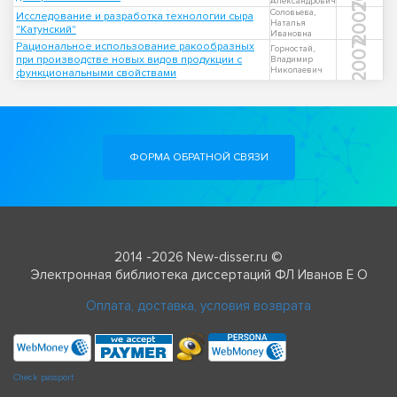
Александрович
2007
Соловьева,
Исследование и разработка технологии сыра
Наталья
"Катунский"
Ивановна
2007
Рациональное использование ракообразных
Горностай,
при производстве новых видов продукции с
Владимир
Николаевич
функциональными свойствами
ФОРМА ОБРАТНОЙ СВЯЗИ
2014 -2026 New-disser.ru ©
Электронная библиотека диссертаций ФЛ Иванов Е О
Оплата, доставка, условия возврата
Check passport