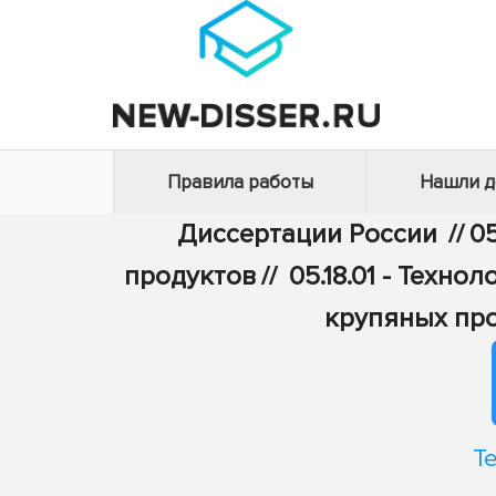
Правила работы
Нашли 
Диссертации России
//
05
продуктов
//
05.18.01 - Техн
крупяных про
Т