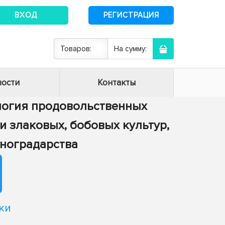
ВХОД
РЕГИСТРАЦИЯ
Товаров:
На сумму:
ости
Контакты
нология продовольственных
ки злаковых, бобовых культур,
иноградарства
ки