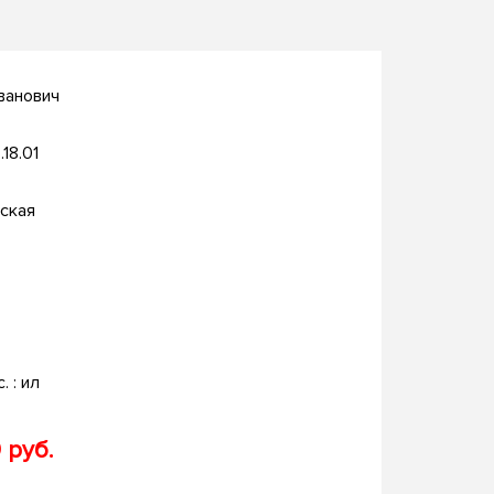
ванович
.18.01
ская
. : ил
 руб.