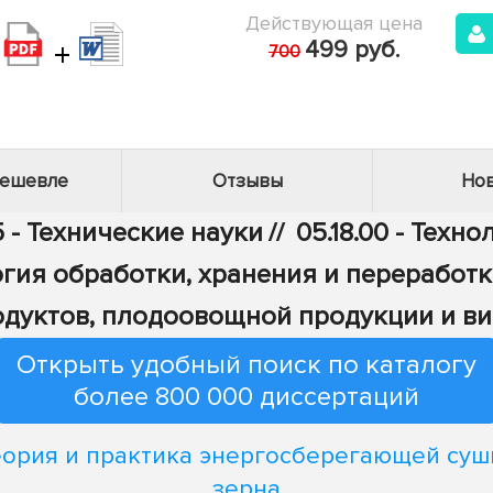
Действующая цена
+
499 руб.
700
дешевле
Отзывы
Нов
 - Технические науки
//
05.18.00 - Тех
ология обработки, хранения и переработ
дуктов, плодоовощной продукции и в
Открыть удобный поиск по каталогу
более 800 000 диссертаций
еория и практика энергосберегающей суш
зерна