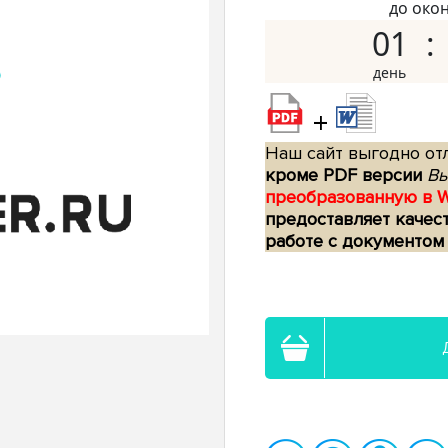
до око
01
+
Наш сайт выгодно отл
кроме PDF версии
Вы
преобразованную в 
предоставляет качес
работе с документом