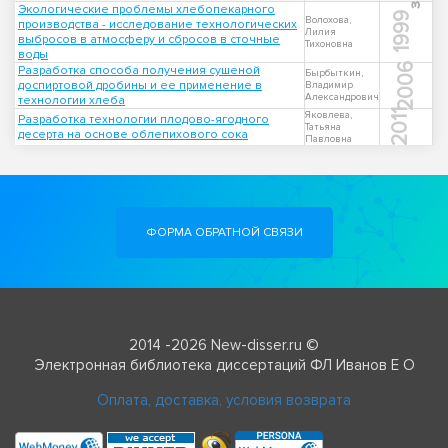
Экологические проблемы хлебопекарного
1999
Волохова,
производства - исследование технологических
Лилия
выбросов в атмосферу и сбросов в сточные
Тихоновна
воды
2006
Разработка способа получения сушеной
Бырбыткин,
доспиртовой дробины и ее применение в
Владимир
Александрович
технологии хлеба
2011
Яковлева,
Разработка технологии плодово-ягодного
Татьяна
десерта на основе облепихового сока
Павловна
ФОРМА ОБРАТНОЙ СВЯЗИ
2014 -2026 New-disser.ru ©
Электронная библиотека диссертаций ФЛ Иванов Е О
Оплата, доставка, условия возврата