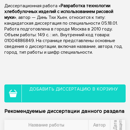
Диссертационная работа «
Разработка технологии
хлебобулочных изделий с использованием рисовой
муки
», автор — Динь Тхи Хьен, относится к типу:
кандидатская диссертация по специальности 05.18.01.
Работа подготовлена в городе Москва в 2010 году.
Объем работы: 149 с. : ил.. Внутренний код товара:
01004886849. На странице представлены основные
сведения о диссертации, включая название, автора, год,
город, тип работы и шифр специальности.
ДОБАВИТЬ ДИССЕРТАЦИЮ В КОРЗИНУ
Рекомендуемые диссертации данного раздела
ы
Д
а
т
а
з
а
щ
и
т
Название работы
Автор