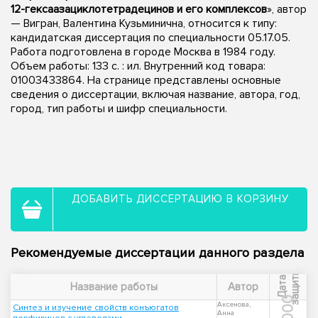
12-гексаазациклотетрадецинов и его комплексов
», автор
— Вигран, Валентина Кузьминична, относится к типу:
кандидатская диссертация по специальности 05.17.05.
Работа подготовлена в городе Москва в 1984 году.
Объем работы: 133 c. : ил. Внутренний код товара:
01003433864. На странице представлены основные
сведения о диссертации, включая название, автора, год,
город, тип работы и шифр специальности.
ДОБАВИТЬ ДИССЕРТАЦИЮ В КОРЗИНУ
Рекомендуемые диссертации данного раздела
ы
Д
а
т
а
з
а
щ
и
т
Название работы
Автор
2000
Аксенова,
Синтез и изучение свойств конъюгатов
Анна