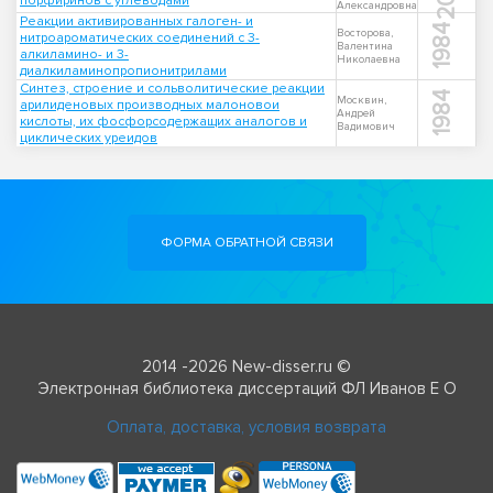
порфиринов с углеводами
Александровна
Реакции активированных галоген- и
1984
Восторова,
нитроароматических соединений с 3-
Валентина
алкиламино- и 3-
Николаевна
диалкиламинопропионитрилами
Синтез, строение и сольволитические реакции
1984
Москвин,
арилиденовых производных малоновои
Андрей
кислоты, их фосфорсодержащих аналогов и
Вадимович
циклических уреидов
ФОРМА ОБРАТНОЙ СВЯЗИ
2014 -2026 New-disser.ru ©
Электронная библиотека диссертаций ФЛ Иванов Е О
Оплата, доставка, условия возврата