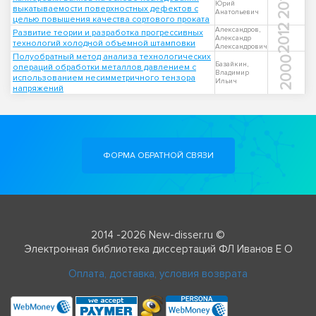
2013
Юрий
выкатываемости поверхностных дефектов с
Анатольевич
целью повышения качества сортового проката
2012
Александров,
Развитие теории и разработка прогрессивных
Александр
технологий холодной объемной штамповки
Александрович
Полуобратный метод анализа технологических
2000
Базайкин,
операций обработки металлов давлением с
Владимир
использованием несимметричного тензора
Ильич
напряжений
ФОРМА ОБРАТНОЙ СВЯЗИ
2014 -2026 New-disser.ru ©
Электронная библиотека диссертаций ФЛ Иванов Е О
Оплата, доставка, условия возврата