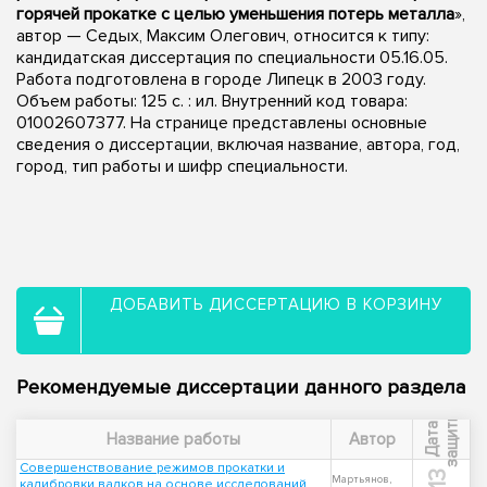
горячей прокатке с целью уменьшения потерь металла
»,
автор — Седых, Максим Олегович, относится к типу:
кандидатская диссертация по специальности 05.16.05.
Работа подготовлена в городе Липецк в 2003 году.
Объем работы: 125 с. : ил. Внутренний код товара:
01002607377. На странице представлены основные
сведения о диссертации, включая название, автора, год,
город, тип работы и шифр специальности.
ДОБАВИТЬ ДИССЕРТАЦИЮ В КОРЗИНУ
Рекомендуемые диссертации данного раздела
ы
Д
а
т
а
з
а
щ
и
т
Название работы
Автор
Совершенствование режимов прокатки и
Мартьянов,
калибровки валков на основе исследований