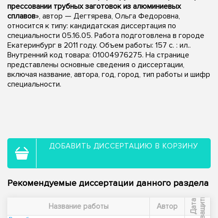
прессовании трубных заготовок из алюминиевых
сплавов
», автор — Дегтярева, Ольга Федоровна,
относится к типу: кандидатская диссертация по
специальности 05.16.05. Работа подготовлена в городе
Екатеринбург в 2011 году. Объем работы: 157 с. : ил..
Внутренний код товара: 01004976275. На странице
представлены основные сведения о диссертации,
включая название, автора, год, город, тип работы и шифр
специальности.
ДОБАВИТЬ ДИССЕРТАЦИЮ В КОРЗИНУ
Рекомендуемые диссертации данного раздела
ы
Д
а
т
а
з
а
щ
и
т
Название работы
Автор