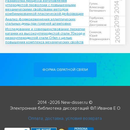
Разработка процесса изготовления
2014
Гулин,
углеродистой проволоки с повышенными
Александр
механическими свойствами методом
Евгеньевич
комбинированной пластической деформации
2019
Горбунова,
Анализ формоизменения эллиптических
Юлия
стальных днищ при горячей штамповке
Дмитриевна
Исследование и совершенствование прокатки
2006
Симаков,
катанки из высокоуглеродистой стали 70корд и
Юрий
низкоуглеродистой стали Ст1кп с целью
Владимирович
повышения комплекса механических свойств
ФОРМА ОБРАТНОЙ СВЯЗИ
2014 -2026 New-disser.ru ©
Электронная библиотека диссертаций ФЛ Иванов Е О
Оплата, доставка, условия возврата