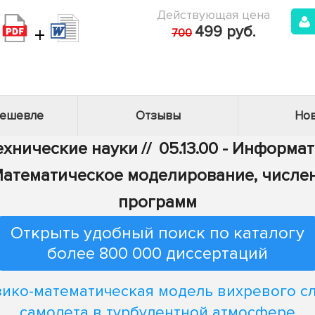
Действующая цена
+
499 руб.
700
дешевле
Отзывы
Нов
Технические науки
//
05.13.00 - Информа
 - Математическое моделирование, числ
программ
Открыть удобный поиск по каталогу
более 800 000 диссертаций
ико-математическая модель вихревого с
самолета в турбулентной атмосфере