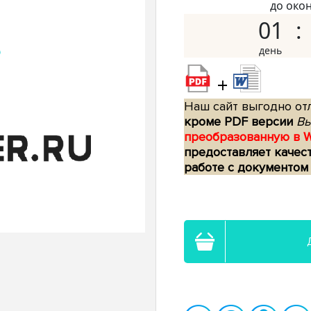
до око
01
+
Наш сайт выгодно отл
кроме PDF версии
Вы
преобразованную в 
предоставляет качес
работе с документом