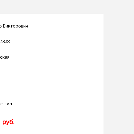
р Викторович
.13.18
ская
с. : ил
 руб.