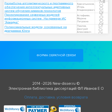
2003
Разработка алгоритмического и программного
Красильников,
обеспечения интеллектуальных адаптивных
Игорь
Владимирович
систем обучения химиков-технологов
2004
Проектирование серверных моделей
Астафьева,
информационных систем : На примере ИС
Марина
Петровна
"Ариадна"
2012
Павлов,
Полиномиальные модели, основанные на
Дмитрий
диаграммах Юнга
Алексеевич
ФОРМА ОБРАТНОЙ СВЯЗИ
2014 -2026 New-disser.ru ©
Электронная библиотека диссертаций ФЛ Иванов Е О
Оплата, доставка, условия возврата