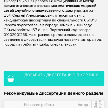
Диссертационная работа «
Унифицированный метод
асимптотического анализа математических моделей
сетей случайного множественного доступа
», автор —
Цой, Сергей Александрович, относится к типу:
кандидатская диссертация по специальности 05.13.18.
Работа подготовлена в городе Томск в 2006 году.
Объем работы: 167 с. : ил.. Внутренний код товара:
01002901258. На странице представлены основные
сведения о диссертации, включая название, автора, год,
город, тип работы и шифр специальности.
ДОБАВИТЬ ДИССЕРТАЦИЮ В КОРЗИНУ
Рекомендуемые диссертации данного раздела
ы
Д
а
т
а
з
а
щ
и
т
Название работы
Автор