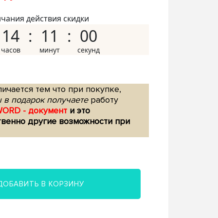
нчания действия скидки
14
10
59
ичается тем что при покупке,
 в подарок получаете
работу
WORD - документ
и это
твенно другие возможности при
ДОБАВИТЬ В КОРЗИНУ