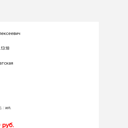
лексеевич
.13.18
атская
. : ил.
 руб.