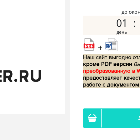
до око
01
+
Наш сайт выгодно отл
кроме PDF версии
Вы
преобразованную в 
предоставляет качес
работе с документом